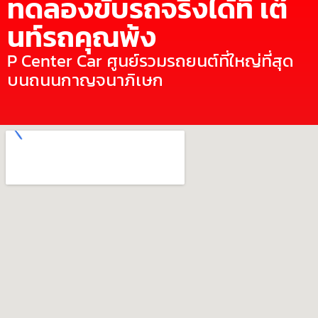
ทดลองขับรถจริงได้ที่ เต๊
นท์รถคุณพ้ง
P Center Car ศูนย์รวมรถยนต์ที่ใหญ่ที่สุด
บนถนนกาญจนาภิเษก