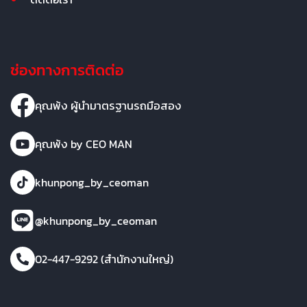
ช่องทางการติดต่อ
คุณพ้ง ผู้นำมาตรฐานรถมือสอง
คุณพ้ง by CEO MAN
khunpong_by_ceoman
@khunpong_by_ceoman
02-447-9292 (สำนักงานใหญ่)