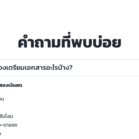
คำถามที่พบบ่อย
ต้องเตรียมเอกสารอะไรบ้าง?
อสองเงินสด
ชน
น
รับโอน
อ–ขายรถ
จ