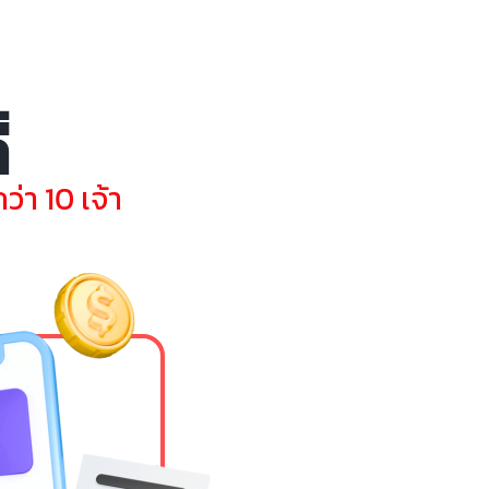
่
่า 10 เจ้า