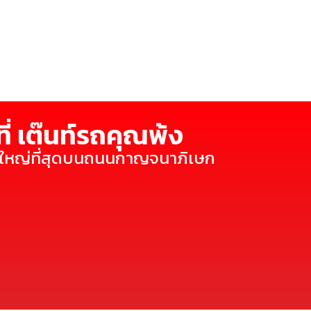
ี่ เต๊นท์รถคุณพ้ง
ี่ใหญ่ที่สุดบนถนนกาญจนาภิเษก