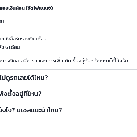
สองเงินผ่อน (จัดไฟแนนซ์)
ชน
น
อหนังสือรับรองเงินเดือน
ัง 6 เดือน
รเงินอาจมีการขอเอกสารเพิ่มเติ่ม ขึ้นอยู่กับหลักเกณฑ์ที่ใช้ครับ
าไปดูรถเลยได้ไหม?
งตั้งอยู่ที่ไหน?
ถยังไง? มีเซลแนะนำไหม?