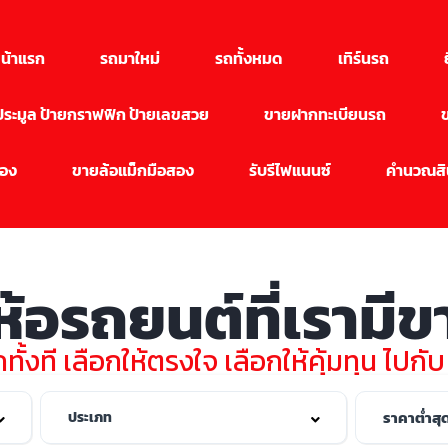
น้าแรก
รถมาใหม่
รถทั้งหมด
เทิร์นรถ
นประมูล ป้ายกราฟฟิก ป้ายเลขสวย
ขายฝากทะเบียนรถ
สอง
ขายล้อแม็กมือสอง
รับรีไฟแนนซ์
คำนวณสิน
่ห้อรถยนต์ที่เรามี
ทั้งที เลือกให้ตรงใจ เลือกให้คุ้มทุน ไปกั