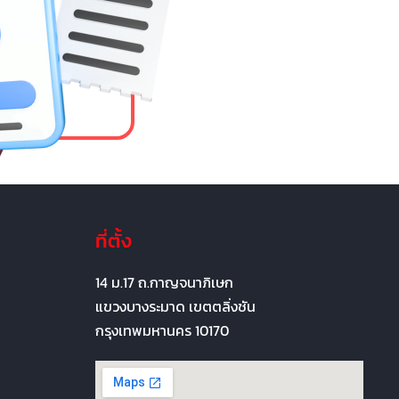
ที่ตั้ง
14 ม.17 ถ.กาญจนาภิเษก
แขวงบางระมาด เขตตลิ่งชัน
กรุงเทพมหานคร 10170