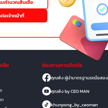
มคำนวณสินเชื่อ
ต่อเจ้าหน้าที่
เหลือ
ช่องทางการติดต่อ
คุณพ้ง ผู้นำมาตรฐานรถมือสอง
มด
คุณพ้ง by CEO MAN
เรา
khunpong_by_ceoman