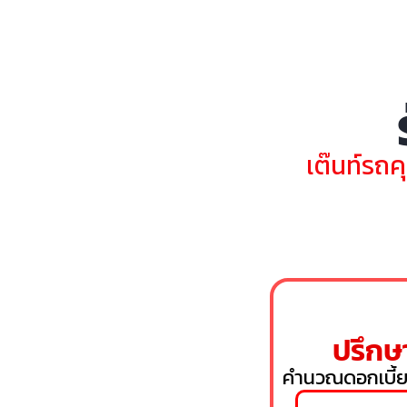
เต๊นท์รถค
ปรึกษา
คำนวณดอกเบี้ย