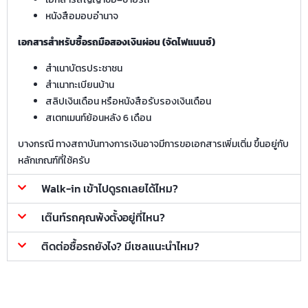
หนังสือมอบอำนาจ
เอกสารสำหรับซื้อรถมือสองเงินผ่อน (จัดไฟแนนซ์)
สำเนาบัตรประชาชน
สำเนาทะเบียนบ้าน
สลิปเงินเดือน หรือหนังสือรับรองเงินเดือน
สเตทเมนท์ย้อนหลัง 6 เดือน
บางกรณี ทางสถาบันทางการเงินอาจมีการขอเอกสารเพิ่มเติ่ม ขึ้นอยู่กับ
หลักเกณฑ์ที่ใช้ครับ
Walk-in เข้าไปดูรถเลยได้ไหม?
เต๊นท์รถคุณพ้งตั้งอยู่ที่ไหน?
ติดต่อซื้อรถยังไง? มีเซลแนะนำไหม?