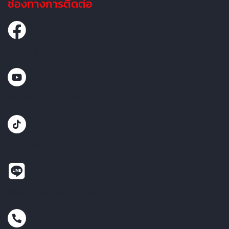
ช่องทางการติดต่อ
คุณพ้ง ผู้นำมาตรฐานรถมือสอง
คุณพ้ง by CEO MAN
khunpong_by_ceoman
@khunpong_by_ceoman