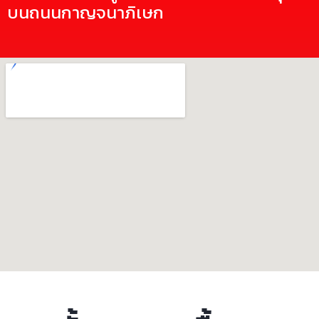
บนถนนกาญจนาภิเษก