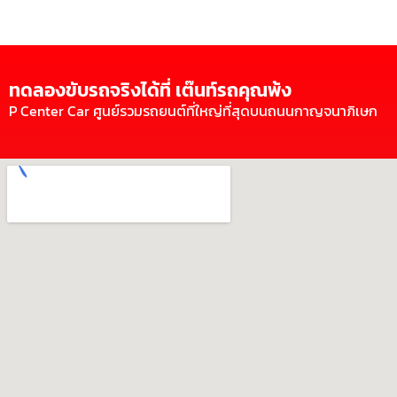
ทดลองขับรถจริงได้ที่ เต๊นท์รถคุณพ้ง
P Center Car ศูนย์รวมรถยนต์ที่ใหญ่ที่สุดบนถนนกาญจนาภิเษก