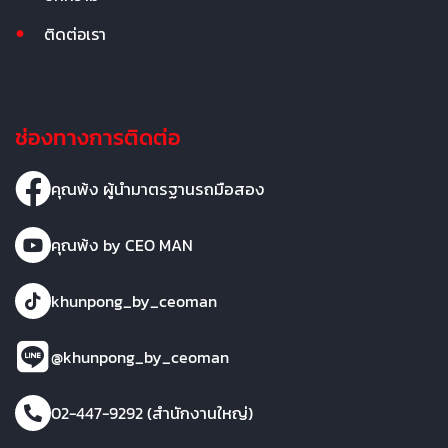
ติดต่อเรา
ช่องทางการติดต่อ
คุณพ้ง ผู้นำมาตรฐานรถมือสอง
คุณพ้ง by CEO MAN
khunpong_by_ceoman
@khunpong_by_ceoman
02-447-9292 (สำนักงานใหญ่)