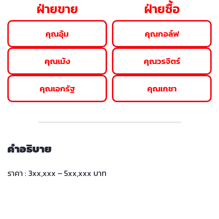
ฝ่ายขาย
ฝ่ายซื้อ
คุณอุ้ม
คุณกอล์ฟ
คุณเม้ง
คุณวรจิตร์
คุณเอกรัฐ
คุณเกชา
คำอธิบาย
ราคา : 3xx,xxx – 5xx,xxx บาท