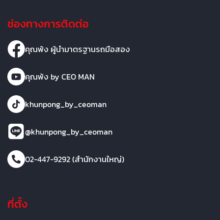
ช่องทางการติดต่อ
คุณพ้ง ผู้นำมาตรฐานรถมือสอง
คุณพ้ง by CEO MAN
khunpong_by_ceoman
@khunpong_by_ceoman
02-447-9292 (สำนักงานใหญ่)
ที่ตั้ง