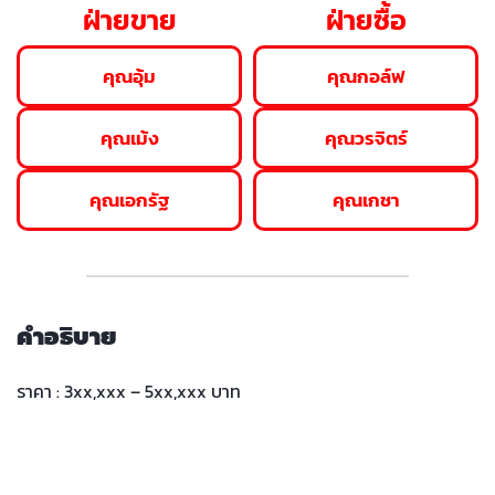
ฝ่ายขาย
ฝ่ายซื้อ
คุณอุ้ม
คุณกอล์ฟ
คุณเม้ง
คุณวรจิตร์
คุณเอกรัฐ
คุณเกชา
คำอธิบาย
ราคา : 3xx,xxx – 5xx,xxx บาท