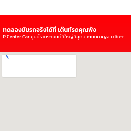
ทดลองขับรถจริงได้ที่ เต๊นท์รถคุณพ้ง
P Center Car ศูนย์รวมรถยนต์ที่ใหญ่ที่สุดบนถนนกาญจนาภิเษก