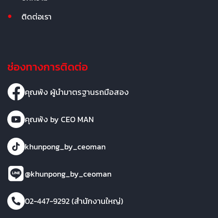
ติดต่อเรา
ช่องทางการติดต่อ
คุณพ้ง ผู้นำมาตรฐานรถมือสอง
คุณพ้ง by CEO MAN
khunpong_by_ceoman
@khunpong_by_ceoman
02-447-9292 (สำนักงานใหญ่)