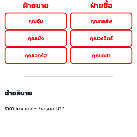
ฝ่ายขาย
ฝ่ายซื้อ
คุณอุ้ม
คุณกอล์ฟ
คุณเม้ง
คุณวรจิตร์
คุณเอกรัฐ
คุณเกชา
คำอธิบาย
ราคา 5xx,xxx – 7xx,xxx บาท