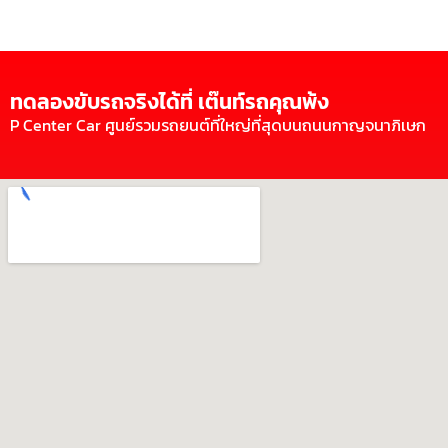
ทดลองขับรถจริงได้ที่ เต๊นท์รถคุณพ้ง
P Center Car ศูนย์รวมรถยนต์ที่ใหญ่ที่สุดบนถนนกาญจนาภิเษก