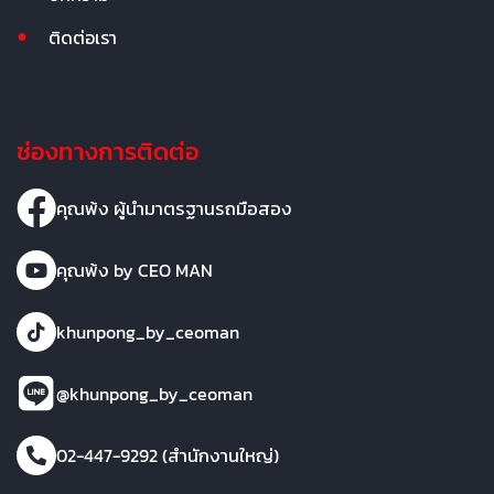
ติดต่อเรา
ช่องทางการติดต่อ
คุณพ้ง ผู้นำมาตรฐานรถมือสอง
คุณพ้ง by CEO MAN
khunpong_by_ceoman
@khunpong_by_ceoman
02-447-9292 (สำนักงานใหญ่)