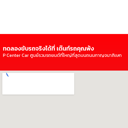
ทดลองขับรถจริงได้ที่ เต๊นท์รถคุณพ้ง
P Center Car ศูนย์รวมรถยนต์ที่ใหญ่ที่สุดบนถนนกาญจนาภิเษก