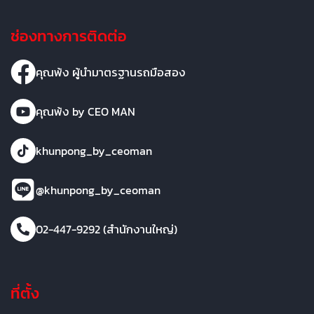
ช่องทางการติดต่อ
คุณพ้ง ผู้นำมาตรฐานรถมือสอง
คุณพ้ง by CEO MAN
khunpong_by_ceoman
@khunpong_by_ceoman
02-447-9292 (สำนักงานใหญ่)
ที่ตั้ง