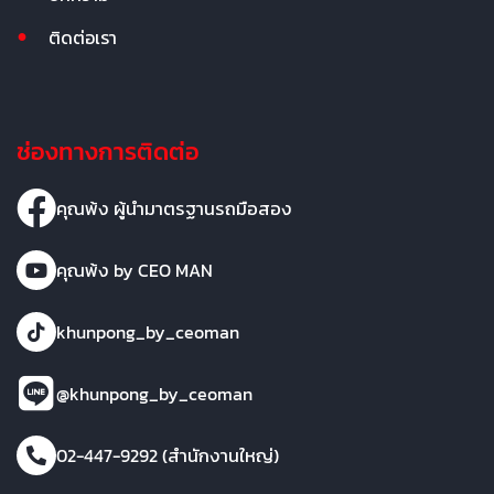
ติดต่อเรา
ช่องทางการติดต่อ
คุณพ้ง ผู้นำมาตรฐานรถมือสอง
คุณพ้ง by CEO MAN
khunpong_by_ceoman
@khunpong_by_ceoman
02-447-9292 (สำนักงานใหญ่)