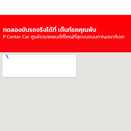
ทดลองขับรถจริงได้ที่ เต๊นท์รถคุณพ้ง
P Center Car ศูนย์รวมรถยนต์ที่ใหญ่ที่สุดบนถนนกาญจนาภิเษก