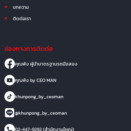
บทความ
ติดต่อเรา
ช่องทางการติดต่อ
คุณพ้ง ผู้นำมาตรฐานรถมือสอง
คุณพ้ง by CEO MAN
khunpong_by_ceoman
@khunpong_by_ceoman
02-447-9292 (สำนักงานใหญ่)