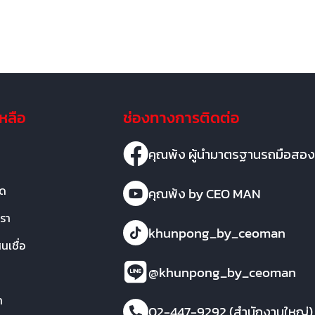
เหลือ
ช่องทางการติดต่อ
คุณพ้ง ผู้นำมาตรฐานรถมือสอง
มด
คุณพ้ง by CEO MAN
เรา
khunpong_by_ceoman
เชื่อ
@khunpong_by_ceoman
า
02-447-9292 (สำนักงานใหญ่)