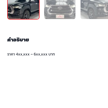
คำอธิบาย
ราคา 4xx,xxx – 6xx,xxx บาท