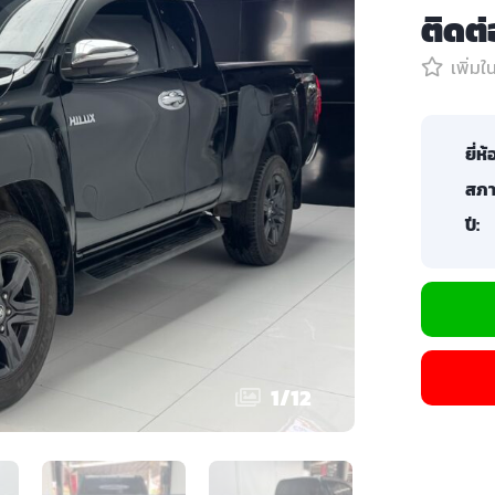
ติดต
เพิ่ม
ยี่ห้
สภา
ปี:
1
/
12