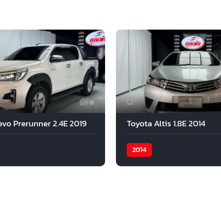
6
evo Prerunner 2.4E 2019
Toyota Altis 1.8E 2014
2014