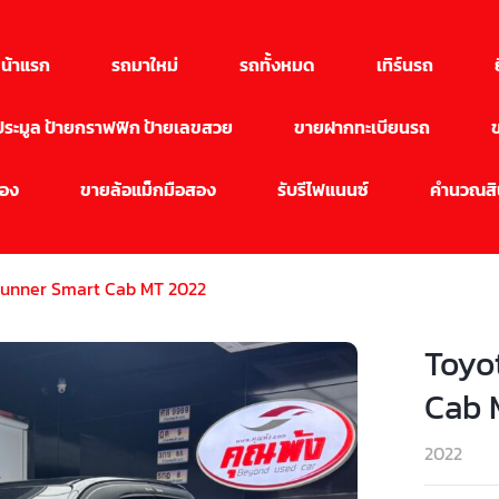
น้าแรก
รถมาใหม่
รถทั้งหมด
เทิร์นรถ
นประมูล ป้ายกราฟฟิก ป้ายเลขสวย
ขายฝากทะเบียนรถ
สอง
ขายล้อแม็กมือสอง
รับรีไฟแนนซ์
คำนวณสิน
erunner Smart Cab MT 2022
Toyo
Cab 
2022