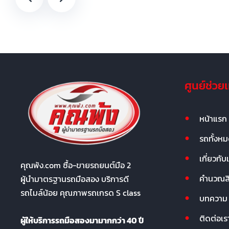
ศูนย์ช่วย
หน้าแรก
รถทั้งห
เกี่ยวกับ
คุณพ้ง.com ซื้อ-ขายรถยนต์มือ 2
คำนวณสิน
ผู้นำมาตรฐานรถมือสอง บริการดี
รถไมล์น้อย คุณภาพรถเกรด S class
บทความ
ติดต่อเร
ผู้ให้บริการรถมือสองมามากกว่า 40 ปี