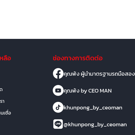
เหลือ
ช่องทางการติดต่อ
คุณพ้ง ผู้นำมาตรฐานรถมือสอง
มด
คุณพ้ง by CEO MAN
เรา
khunpong_by_ceoman
เชื่อ
@khunpong_by_ceoman