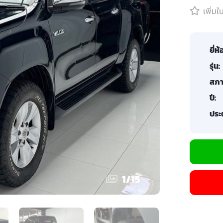
เพิ่ม
ยี่ห้
รุ่น:
สภา
ปี:
ประต
1
/
15