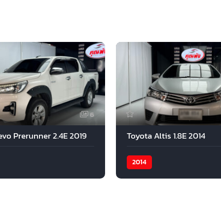
6
evo Prerunner 2.4E 2019
Toyota Altis 1.8E 2014
2014