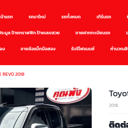
น้าแรก
รถมาใหม่
รถทั้งหมด
เทิร์นรถ
นประมูล ป้ายกราฟฟิก ป้ายเลขสวย
ขายฝากทะเบียนรถ
สอง
ขายล้อแม็กมือสอง
รับรีไฟแนนซ์
คำนวณสิน
X REVO 2018
Toyo
2018
ติดต