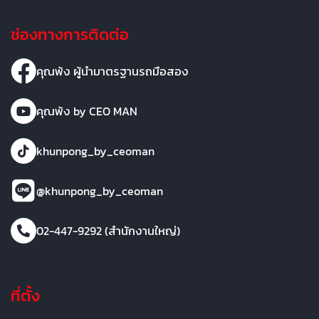
ช่องทางการติดต่อ
คุณพ้ง ผู้นำมาตรฐานรถมือสอง
คุณพ้ง by CEO MAN
khunpong_by_ceoman
@khunpong_by_ceoman
02-447-9292 (สำนักงานใหญ่)
ที่ตั้ง