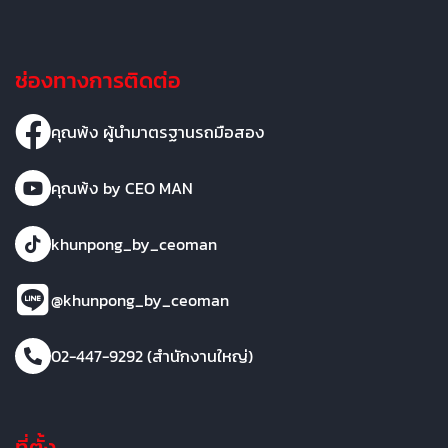
ช่องทางการติดต่อ
คุณพ้ง ผู้นำมาตรฐานรถมือสอง
คุณพ้ง by CEO MAN
khunpong_by_ceoman
@khunpong_by_ceoman
02-447-9292 (สำนักงานใหญ่)
ที่ตั้ง