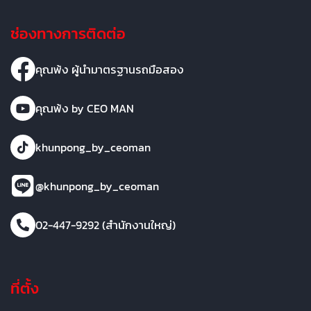
ช่องทางการติดต่อ
คุณพ้ง ผู้นำมาตรฐานรถมือสอง
คุณพ้ง by CEO MAN
khunpong_by_ceoman
@khunpong_by_ceoman
02-447-9292 (สำนักงานใหญ่)
ที่ตั้ง