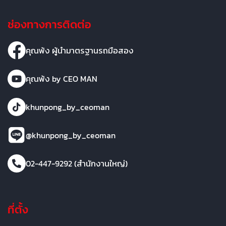
ช่องทางการติดต่อ
คุณพ้ง ผู้นำมาตรฐานรถมือสอง
คุณพ้ง by CEO MAN
khunpong_by_ceoman
@khunpong_by_ceoman
02-447-9292 (สำนักงานใหญ่)
ที่ตั้ง