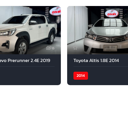
6
evo Prerunner 2.4E 2019
Toyota Altis 1.8E 2014
2014