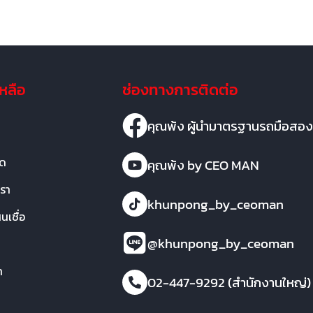
เหลือ
ช่องทางการติดต่อ
คุณพ้ง ผู้นำมาตรฐานรถมือสอง
มด
คุณพ้ง by CEO MAN
เรา
khunpong_by_ceoman
เชื่อ
@khunpong_by_ceoman
า
02-447-9292 (สำนักงานใหญ่)