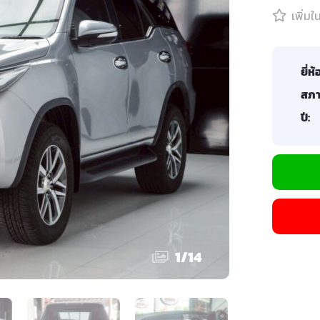
เพิ่ม
ยี่ห้
สภา
ปี:
1
/
14