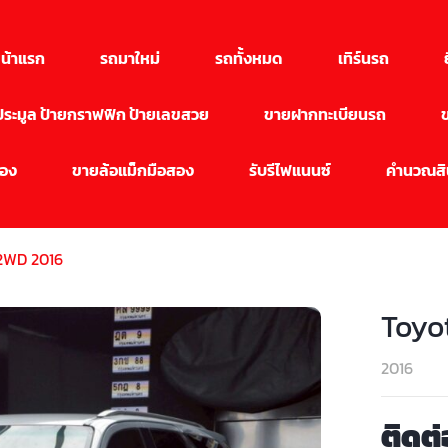
น้าแรก
รถมาใหม่
รถทั้งหมด
เทิร์นรถ
นประมูล ป้ายกราฟฟิก ป้ายเลขสวย
ขายฝากทะเบียนรถ
สอง
ขายล้อแม็กมือสอง
รับรีไฟแนนซ์
คำนวณสิน
 2WD 2016
Toyo
2016
ติดต