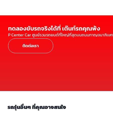
ทดลองขับรถจริงได้ที่ เต๊นท์รถคุณพ้ง
P Center Car ศูนย์รวมรถยนต์ที่ใหญ่ที่สุดบนถนนกาญจนาภิเษก
ติดต่อเรา
รถรุ่นอื่นๆ ที่คุณอาจสนใจ