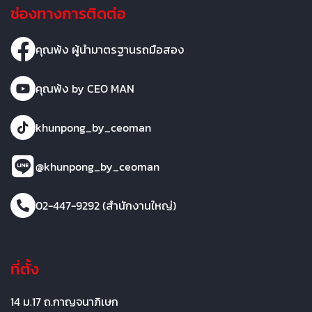
ช่องทางการติดต่อ
คุณพ้ง ผู้นำมาตรฐานรถมือสอง
คุณพ้ง by CEO MAN
khunpong_by_ceoman
@khunpong_by_ceoman
02-447-9292 (สำนักงานใหญ่)
ที่ตั้ง
14 ม.17 ถ.กาญจนาภิเษก