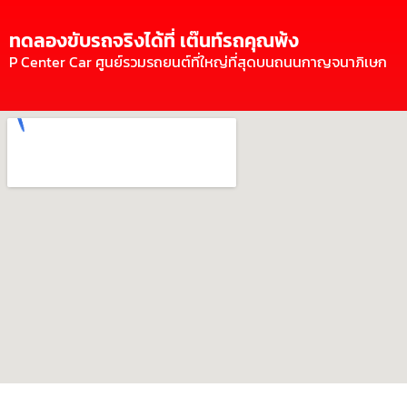
ทดลองขับรถจริงได้ที่ เต๊นท์รถคุณพ้ง
P Center Car ศูนย์รวมรถยนต์ที่ใหญ่ที่สุดบนถนนกาญจนาภิเษก