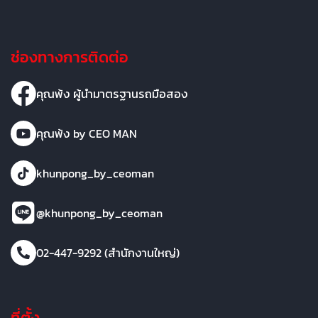
ช่องทางการติดต่อ
คุณพ้ง ผู้นำมาตรฐานรถมือสอง
คุณพ้ง by CEO MAN
khunpong_by_ceoman
@khunpong_by_ceoman
02-447-9292 (สำนักงานใหญ่)
ที่ตั้ง