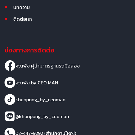
บทความ
ติดต่อเรา
ช่องทางการติดต่อ
คุณพ้ง ผู้นำมาตรฐานรถมือสอง
คุณพ้ง by CEO MAN
khunpong_by_ceoman
@khunpong_by_ceoman
02-447-9292 (สำนักงานใหญ่)