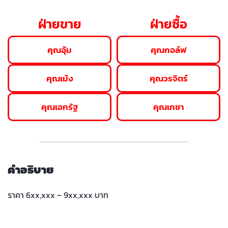
ฝ่ายขาย
ฝ่ายซื้อ
คุณอุ้ม
คุณกอล์ฟ
คุณเม้ง
คุณวรจิตร์
คุณเอกรัฐ
คุณเกชา
คำอธิบาย
ราคา 6xx,xxx – 9xx,xxx บาท