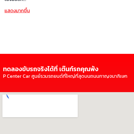
แสดงมากขึ้น
ทดลองขับรถจริงได้ที่ เต๊นท์รถคุณพ้ง
P Center Car ศูนย์รวมรถยนต์ที่ใหญ่ที่สุดบนถนนกาญจนาภิเษก