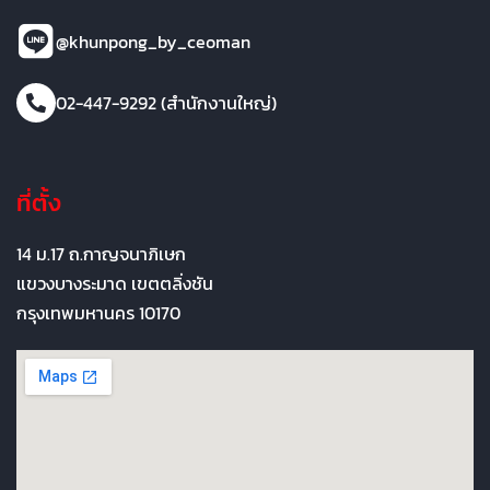
@khunpong_by_ceoman
02-447-9292 (สำนักงานใหญ่)
ที่ตั้ง
14 ม.17 ถ.กาญจนาภิเษก
แขวงบางระมาด เขตตลิ่งชัน
กรุงเทพมหานคร 10170