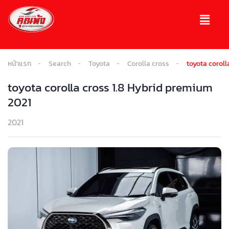
หน้าแรก
Search
Toyota
Corolla cross
toyota coroll
toyota corolla cross 1.8 Hybrid premium
2021
2021