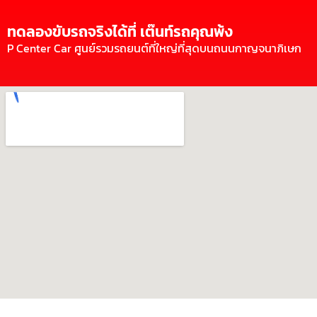
ทดลองขับรถจริงได้ที่ เต๊นท์รถคุณพ้ง
P Center Car ศูนย์รวมรถยนต์ที่ใหญ่ที่สุดบนถนนกาญจนาภิเษก