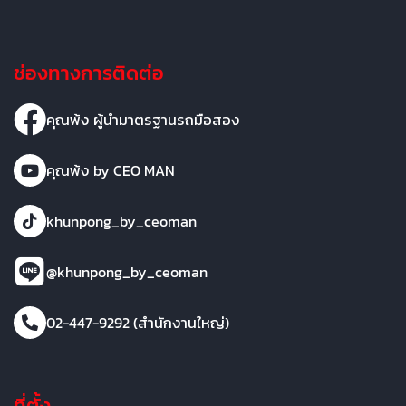
ช่องทางการติดต่อ
คุณพ้ง ผู้นำมาตรฐานรถมือสอง
คุณพ้ง by CEO MAN
khunpong_by_ceoman
@khunpong_by_ceoman
02-447-9292 (สำนักงานใหญ่)
ที่ตั้ง