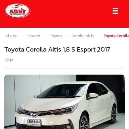
หน้าแรก
Search
Toyota
Corolla Altis
Toyota Corolla
Toyota Corolla Altis 1.8 S Esport 2017
2017