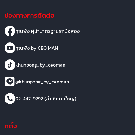
ช่องทางการติดต่อ
คุณพ้ง ผู้นำมาตรฐานรถมือสอง
คุณพ้ง by CEO MAN
khunpong_by_ceoman
@khunpong_by_ceoman
02-447-9292 (สำนักงานใหญ่)
ที่ตั้ง