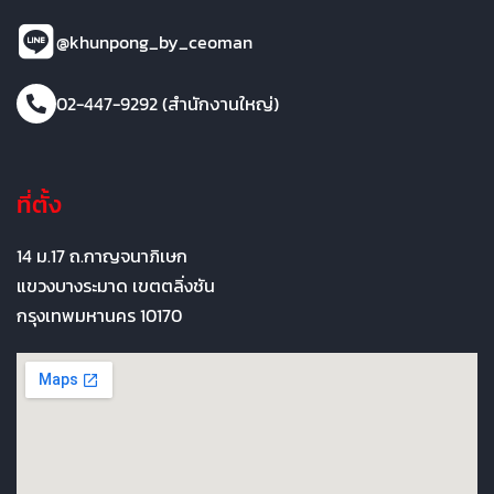
@khunpong_by_ceoman
02-447-9292 (สำนักงานใหญ่)
ที่ตั้ง
14 ม.17 ถ.กาญจนาภิเษก
แขวงบางระมาด เขตตลิ่งชัน
กรุงเทพมหานคร 10170