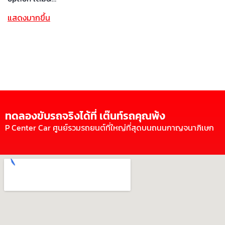
แสดงมากขึ้น
ทดลองขับรถจริงได้ที่ เต๊นท์รถคุณพ้ง
P Center Car ศูนย์รวมรถยนต์ที่ใหญ่ที่สุดบนถนนกาญจนาภิเษก