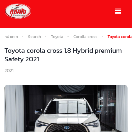
หน้าแรก
Search
Toyota
Corolla cross
Toyota corola
Toyota corola cross 1.8 Hybrid premium
Safety 2021
2021