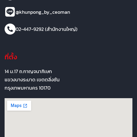
@khunpong_by_ceoman
02-447-9292 (สำนักงานใหญ่)
ที่ตั้ง
14 ม.17 ถ.กาญจนาภิเษก
แขวงบางระมาด เขตตลิ่งชัน
กรุงเทพมหานคร 10170