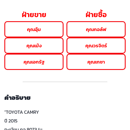
ฝ่ายขาย
ฝ่ายซื้อ
คุณอุ้ม
คุณกอล์ฟ
คุณเม้ง
คุณวรจิตร์
คุณเอกรัฐ
คุณเกชา
คำอธิบาย
"TOYOTA CAMRY
ปี 2015
ทะเบียน กอ 8073 (น…