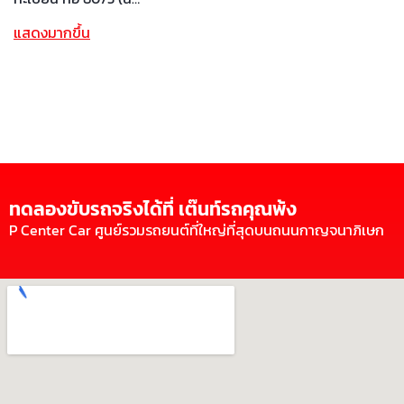
แสดงมากขึ้น
ทดลองขับรถจริงได้ที่ เต๊นท์รถคุณพ้ง
P Center Car ศูนย์รวมรถยนต์ที่ใหญ่ที่สุดบนถนนกาญจนาภิเษก