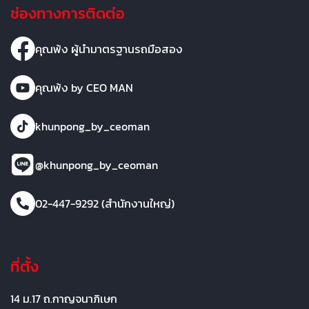
ช่องทางการติดต่อ
คุณพ้ง ผู้นำมาตรฐานรถมือสอง
คุณพ้ง by CEO MAN
khunpong_by_ceoman
@khunpong_by_ceoman
02-447-9292 (สำนักงานใหญ่)
ที่ตั้ง
14 ม.17 ถ.กาญจนาภิเษก