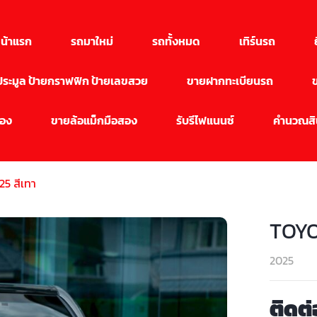
น้าแรก
รถมาใหม่
รถทั้งหมด
เทิร์นรถ
นประมูล ป้ายกราฟฟิก ป้ายเลขสวย
ขายฝากทะเบียนรถ
สอง
ขายล้อแม็กมือสอง
รับรีไฟแนนซ์
คำนวณสิน
5 สีเทา
TOYO
2025
ติดต