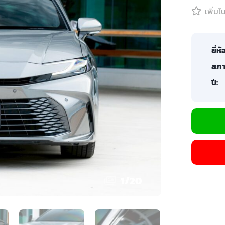
เพิ่ม
ยี่ห้
สภา
ปี:
1
/
20