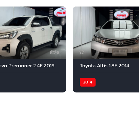
6
evo Prerunner 2.4E 2019
Toyota Altis 1.8E 2014
2014