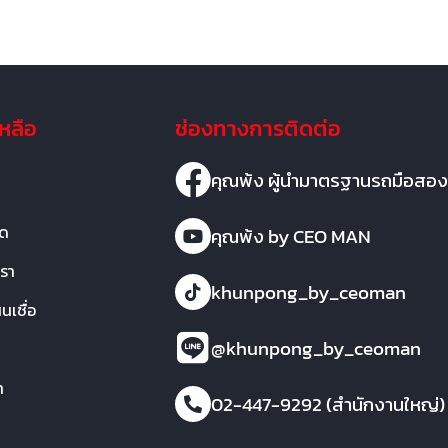
เหลือ
ช่องทางการติดต่อ
คุณพ้ง ผู้นำมาตรฐานรถมือสอง
มด
คุณพ้ง by CEO MAN
เรา
khunpong_by_ceoman
เชื่อ
@khunpong_by_ceoman
า
02-447-9292 (สำนักงานใหญ่)