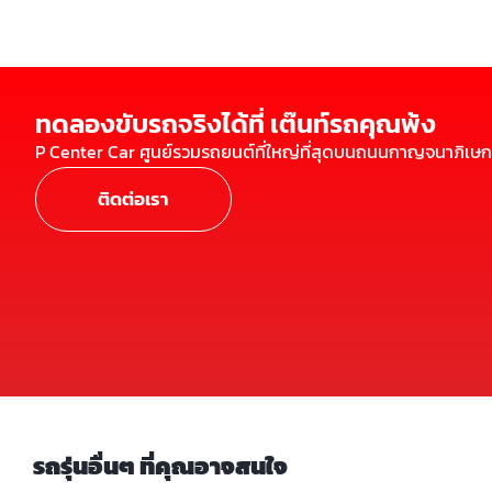
ทดลองขับรถจริงได้ที่ เต๊นท์รถคุณพ้ง
P Center Car ศูนย์รวมรถยนต์ที่ใหญ่ที่สุดบนถนนกาญจนาภิเษก
ติดต่อเรา
รถรุ่นอื่นๆ ที่คุณอาจสนใจ