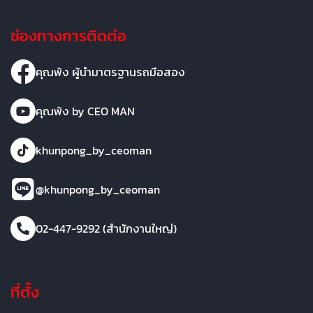
ช่องทางการติดต่อ
คุณพ้ง ผู้นำมาตรฐานรถมือสอง
คุณพ้ง by CEO MAN
khunpong_by_ceoman
@khunpong_by_ceoman
02-447-9292 (สำนักงานใหญ่)
ที่ตั้ง