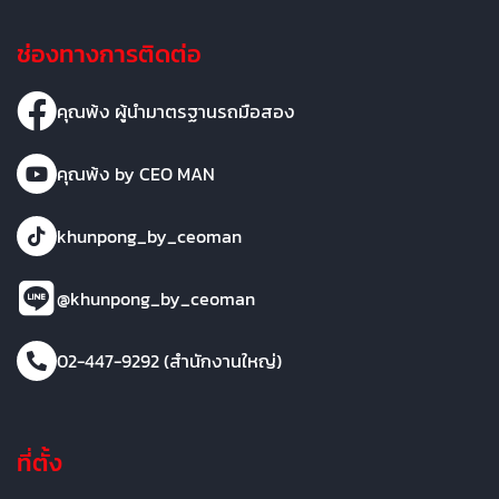
ช่องทางการติดต่อ
คุณพ้ง ผู้นำมาตรฐานรถมือสอง
คุณพ้ง by CEO MAN
khunpong_by_ceoman
@khunpong_by_ceoman
02-447-9292 (สำนักงานใหญ่)
ที่ตั้ง