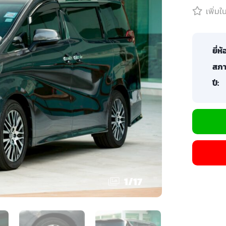
เพิ่ม
ยี่ห้
สภา
ปี:
1
/
17