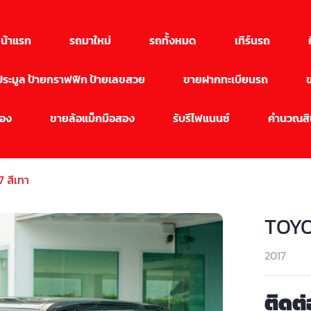
น้าแรก
รถมาใหม่
รถทั้งหมด
เทิร์นรถ
นประมูล ป้ายกราฟฟิก ป้ายเลขสวย
ขายฝากทะเบียนรถ
สอง
ขายล้อแม็กมือสอง
รับรีไฟแนนซ์
คำนวณสิน
 สีเทา
TOYO
2017
ติดต