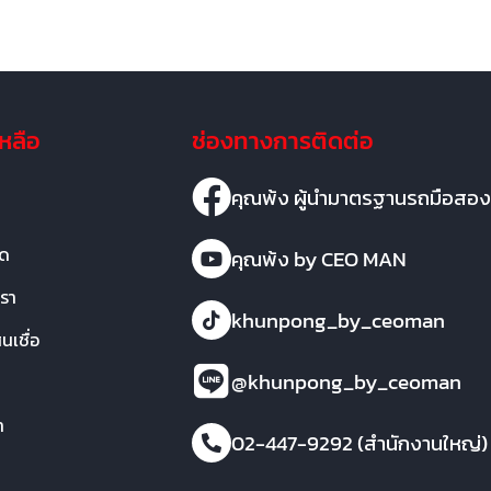
เหลือ
ช่องทางการติดต่อ
คุณพ้ง ผู้นำมาตรฐานรถมือสอง
มด
คุณพ้ง by CEO MAN
เรา
khunpong_by_ceoman
เชื่อ
@khunpong_by_ceoman
า
02-447-9292 (สำนักงานใหญ่)