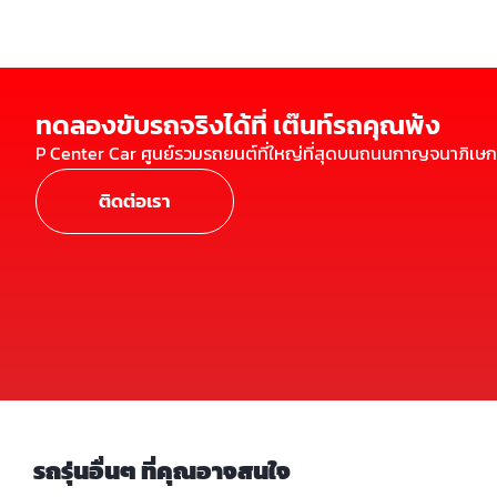
ทดลองขับรถจริงได้ที่ เต๊นท์รถคุณพ้ง
P Center Car ศูนย์รวมรถยนต์ที่ใหญ่ที่สุดบนถนนกาญจนาภิเษก
ติดต่อเรา
รถรุ่นอื่นๆ ที่คุณอาจสนใจ