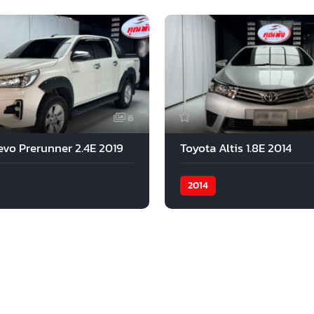
6
evo Prerunner 2.4E 2019
Toyota Altis 1.8E 2014
2014