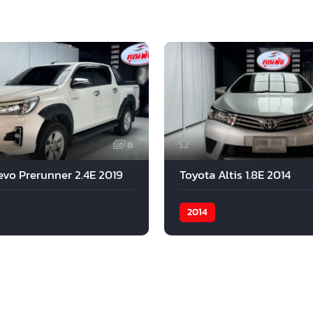
6
evo Prerunner 2.4E 2019
Toyota Altis 1.8E 2014
2014