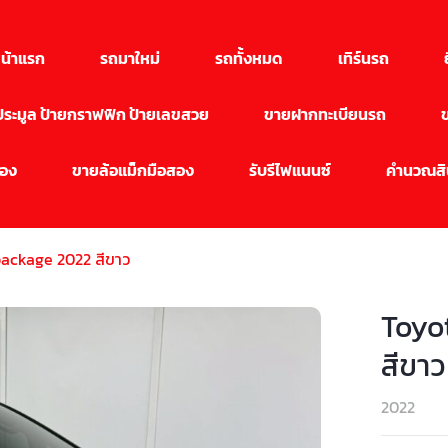
น้าแรก
รถมาใหม่
รถทั้งหมด
เทิร์นรถ
นประมูล ป้ายกราฟฟิก ป้ายเลขสวย
ขายฝากทะเบียนรถ
สอง
ขายล้อแม็กมือสอง
รับรีไฟแนนซ์
คำนวณสิน
package 2022 สีขาว
Toyo
สีขาว
2022