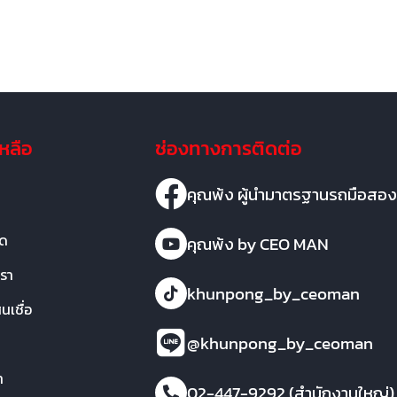
เหลือ
ช่องทางการติดต่อ
คุณพ้ง ผู้นำมาตรฐานรถมือสอง
มด
คุณพ้ง by CEO MAN
เรา
khunpong_by_ceoman
เชื่อ
@khunpong_by_ceoman
า
02-447-9292 (สำนักงานใหญ่)