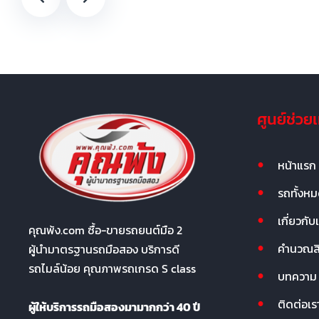
ศูนย์ช่วย
หน้าแรก
รถทั้งห
เกี่ยวกับ
คุณพ้ง.com ซื้อ-ขายรถยนต์มือ 2
คำนวณสิน
ผู้นำมาตรฐานรถมือสอง บริการดี
รถไมล์น้อย คุณภาพรถเกรด S class
บทความ
ติดต่อเร
ผู้ให้บริการรถมือสองมามากกว่า 40 ปี