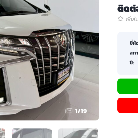
ติดต
เพิ่ม
ยี่ห้
สภา
ปี:
1
/
19