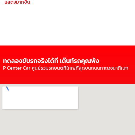
แสดงมากขึ้น
ทดลองขับรถจริงได้ที่ เต๊นท์รถคุณพ้ง
P Center Car ศูนย์รวมรถยนต์ที่ใหญ่ที่สุดบนถนนกาญจนาภิเษก