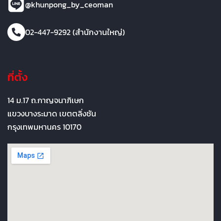
@khunpong_by_ceoman
02-447-9292 (สำนักงานใหญ่)
ที่ตั้ง
14 ม.17 ถ.กาญจนาภิเษก
แขวงบางระมาด เขตตลิ่งชัน
กรุงเทพมหานคร 10170