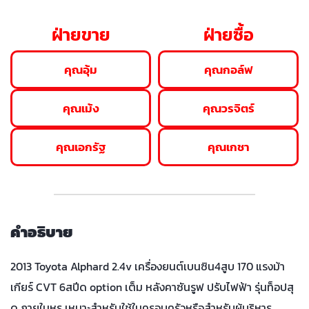
ฝ่ายขาย
ฝ่ายซื้อ
คุณอุ้ม
คุณกอล์ฟ
คุณเม้ง
คุณวรจิตร์
คุณเอกรัฐ
คุณเกชา
คำอธิบาย
2013 Toyota Alphard 2.4v เครื่องยนต์เบนซิน4สูบ 170 แรงม้า
เกียร์ CVT 6สปีด option เต็ม หลังคาซันรูฟ ปรับไฟฟ้า รุ่นท็อปสุ
ด ภายในหรู เหมาะสำหรับใช้ในครอบครัวหรือสำหรับผู้บริหาร