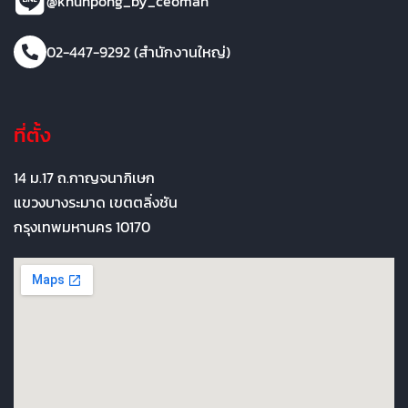
@khunpong_by_ceoman
02-447-9292 (สำนักงานใหญ่)
ที่ตั้ง
14 ม.17 ถ.กาญจนาภิเษก
แขวงบางระมาด เขตตลิ่งชัน
กรุงเทพมหานคร 10170