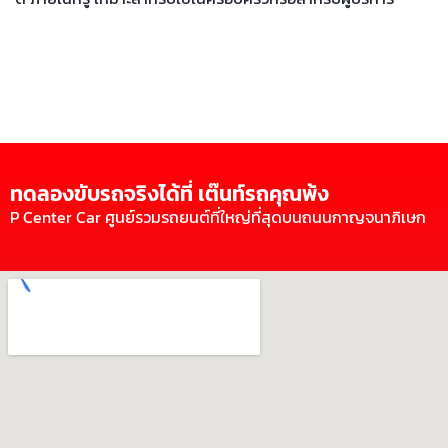
ทดลองขับรถจริงได้ที่ เต๊นท์รถคุณพ้ง
P Center Car ศูนย์รวมรถยนต์ที่ใหญ่ที่สุดบนถนนกาญจนาภิเษก