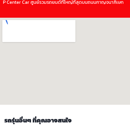
P Center Car ศูนย์รวมรถยนต์ที่ใหญ่ที่สุดบนถนนกาญจนาภิเษก
รถรุ่นอื่นๆ ที่คุณอาจสนใจ