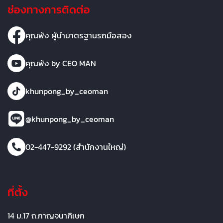
ช่องทางการติดต่อ
คุณพ้ง ผู้นำมาตรฐานรถมือสอง
คุณพ้ง by CEO MAN
khunpong_by_ceoman
@khunpong_by_ceoman
02-447-9292 (สำนักงานใหญ่)
ที่ตั้ง
14 ม.17 ถ.กาญจนาภิเษก