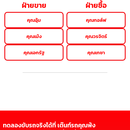
ฝ่ายขาย
ฝ่ายซื้อ
คุณอุ้ม
คุณกอล์ฟ
คุณเม้ง
คุณวรจิตร์
คุณเอกรัฐ
คุณเกชา
ทดลองขับรถจริงได้ที่ เต๊นท์รถคุณพ้ง