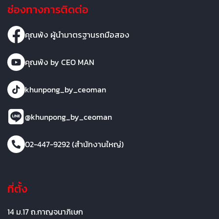
ช่องทางการติดต่อ
คุณพ้ง ผู้นำมาตรฐานรถมือสอง
คุณพ้ง by CEO MAN
khunpong_by_ceoman
@khunpong_by_ceoman
02-447-9292 (สำนักงานใหญ่)
ที่ตั้ง
14 ม.17 ถ.กาญจนาภิเษก