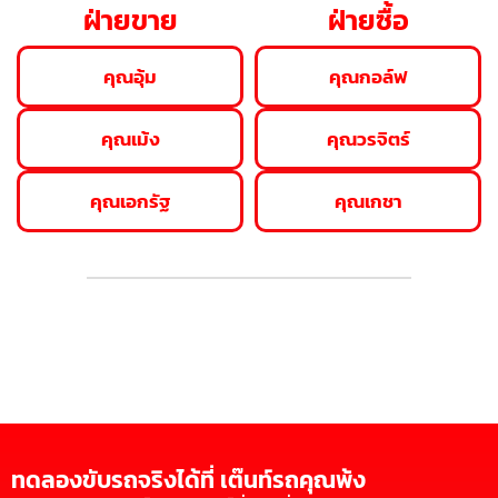
ฝ่ายขาย
ฝ่ายซื้อ
คุณอุ้ม
คุณกอล์ฟ
คุณเม้ง
คุณวรจิตร์
คุณเอกรัฐ
คุณเกชา
ทดลองขับรถจริงได้ที่ เต๊นท์รถคุณพ้ง