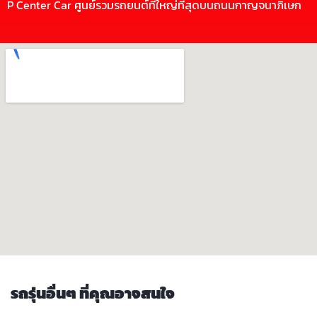
P Center Car ศูนย์รวมรถยนต์ที่ใหญ่ที่สุดบนถนนกาญจนาภิเษก
รถรุ่นอื่นๆ ที่คุณอาจสนใจ