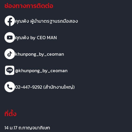
ช่องทางการติดต่อ
คุณพ้ง ผู้นำมาตรฐานรถมือสอง
คุณพ้ง by CEO MAN
khunpong_by_ceoman
@khunpong_by_ceoman
02-447-9292 (สำนักงานใหญ่)
ที่ตั้ง
14 ม.17 ถ.กาญจนาภิเษก