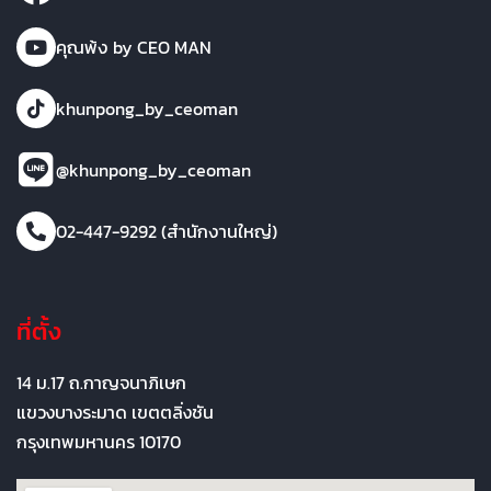
คุณพ้ง by CEO MAN
khunpong_by_ceoman
@khunpong_by_ceoman
02-447-9292 (สำนักงานใหญ่)
ที่ตั้ง
14 ม.17 ถ.กาญจนาภิเษก
แขวงบางระมาด เขตตลิ่งชัน
กรุงเทพมหานคร 10170