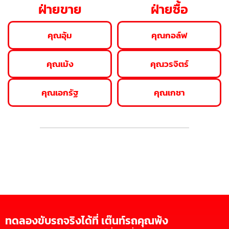
ฝ่ายขาย
ฝ่ายซื้อ
คุณอุ้ม
คุณกอล์ฟ
คุณเม้ง
คุณวรจิตร์
คุณเอกรัฐ
คุณเกชา
ทดลองขับรถจริงได้ที่ เต๊นท์รถคุณพ้ง