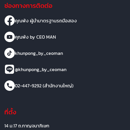
ช่องทางการติดต่อ
คุณพ้ง ผู้นำมาตรฐานรถมือสอง
คุณพ้ง by CEO MAN
khunpong_by_ceoman
@khunpong_by_ceoman
02-447-9292 (สำนักงานใหญ่)
ที่ตั้ง
14 ม.17 ถ.กาญจนาภิเษก