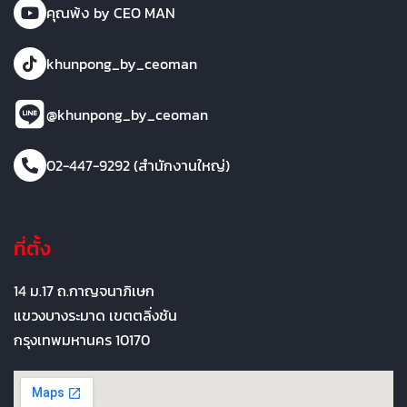
คุณพ้ง by CEO MAN
khunpong_by_ceoman
@khunpong_by_ceoman
02-447-9292 (สำนักงานใหญ่)
ที่ตั้ง
14 ม.17 ถ.กาญจนาภิเษก
แขวงบางระมาด เขตตลิ่งชัน
กรุงเทพมหานคร 10170