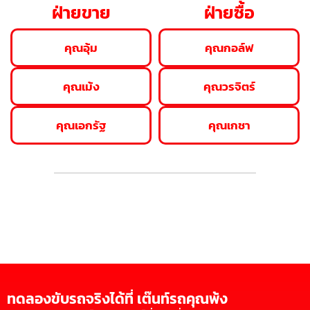
ฝ่ายขาย
ฝ่ายซื้อ
คุณอุ้ม
คุณกอล์ฟ
คุณเม้ง
คุณวรจิตร์
คุณเอกรัฐ
คุณเกชา
ทดลองขับรถจริงได้ที่ เต๊นท์รถคุณพ้ง