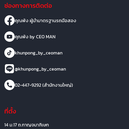
ช่องทางการติดต่อ
คุณพ้ง ผู้นำมาตรฐานรถมือสอง
คุณพ้ง by CEO MAN
khunpong_by_ceoman
@khunpong_by_ceoman
02-447-9292 (สำนักงานใหญ่)
ที่ตั้ง
14 ม.17 ถ.กาญจนาภิเษก