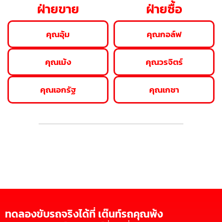
ฝ่ายขาย
ฝ่ายซื้อ
คุณอุ้ม
คุณกอล์ฟ
คุณเม้ง
คุณวรจิตร์
คุณเอกรัฐ
คุณเกชา
ทดลองขับรถจริงได้ที่ เต๊นท์รถคุณพ้ง