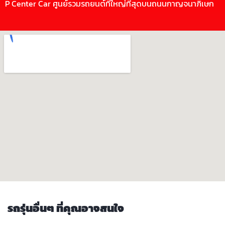
P Center Car ศูนย์รวมรถยนต์ที่ใหญ่ที่สุดบนถนนกาญจนาภิเษก
รถรุ่นอื่นๆ ที่คุณอาจสนใจ