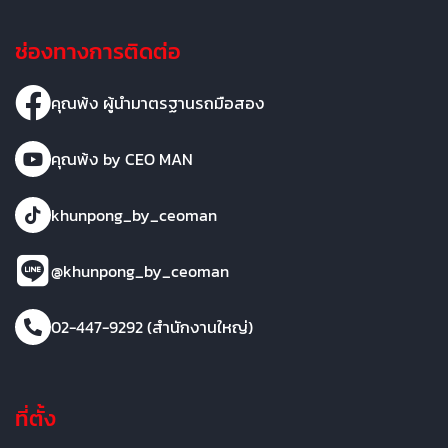
ช่องทางการติดต่อ
คุณพ้ง ผู้นำมาตรฐานรถมือสอง
คุณพ้ง by CEO MAN
khunpong_by_ceoman
@khunpong_by_ceoman
02-447-9292 (สำนักงานใหญ่)
ที่ตั้ง