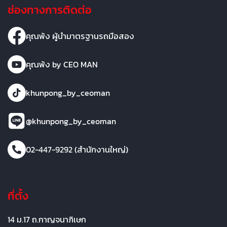
ช่องทางการติดต่อ
คุณพ้ง ผู้นำมาตรฐานรถมือสอง
คุณพ้ง by CEO MAN
khunpong_by_ceoman
@khunpong_by_ceoman
02-447-9292 (สำนักงานใหญ่)
ที่ตั้ง
14 ม.17 ถ.กาญจนาภิเษก