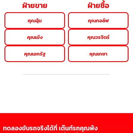
ฝ่ายขาย
ฝ่ายซื้อ
คุณอุ้ม
คุณกอล์ฟ
คุณเม้ง
คุณวรจิตร์
คุณเอกรัฐ
คุณเกชา
ทดลองขับรถจริงได้ที่ เต๊นท์รถคุณพ้ง