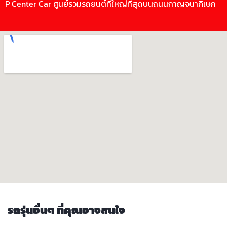
P Center Car ศูนย์รวมรถยนต์ที่ใหญ่ที่สุดบนถนนกาญจนาภิเษก
รถรุ่นอื่นๆ ที่คุณอาจสนใจ