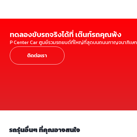
ทดลองขับรถจริงได้ที่ เต๊นท์รถคุณพ้ง
P Center Car ศูนย์รวมรถยนต์ที่ใหญ่ที่สุดบนถนนกาญจนาภิเษก
ติดต่อเรา
รถรุ่นอื่นๆ ที่คุณอาจสนใจ