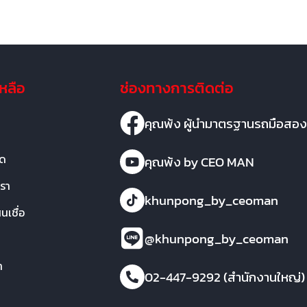
เหลือ
ช่องทางการติดต่อ
คุณพ้ง ผู้นำมาตรฐานรถมือสอง
มด
คุณพ้ง by CEO MAN
เรา
khunpong_by_ceoman
เชื่อ
@khunpong_by_ceoman
า
02-447-9292 (สำนักงานใหญ่)