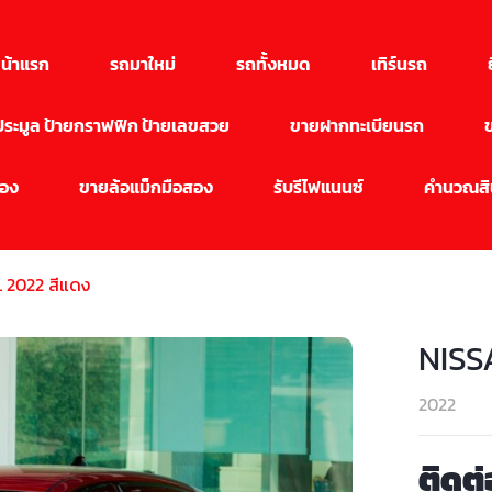
น้าแรก
รถมาใหม่
รถทั้งหมด
เทิร์นรถ
นประมูล ป้ายกราฟฟิก ป้ายเลขสวย
ขายฝากทะเบียนรถ
สอง
ขายล้อแม็กมือสอง
รับรีไฟแนนซ์
คำนวณสิน
 2022 สีแดง
NISS
2022
ติดต