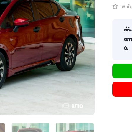
เพิ่ม
ยี่ห้
สภา
ปี:
1
/
10