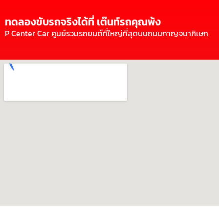
ทดลองขับรถจริงได้ที่ เต๊นท์รถคุณพ้ง
P Center Car ศูนย์รวมรถยนต์ที่ใหญ่ที่สุดบนถนนกาญจนาภิเษก