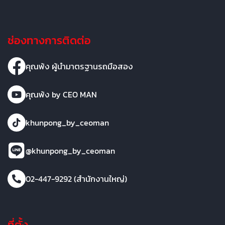
ช่องทางการติดต่อ
คุณพ้ง ผู้นำมาตรฐานรถมือสอง
คุณพ้ง by CEO MAN
khunpong_by_ceoman
@khunpong_by_ceoman
02-447-9292 (สำนักงานใหญ่)
ที่ตั้ง