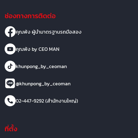
ช่องทางการติดต่อ
คุณพ้ง ผู้นำมาตรฐานรถมือสอง
คุณพ้ง by CEO MAN
khunpong_by_ceoman
@khunpong_by_ceoman
02-447-9292 (สำนักงานใหญ่)
ที่ตั้ง