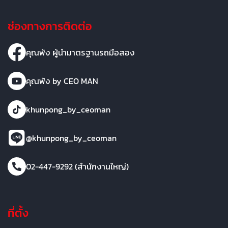
ช่องทางการติดต่อ
คุณพ้ง ผู้นำมาตรฐานรถมือสอง
คุณพ้ง by CEO MAN
khunpong_by_ceoman
@khunpong_by_ceoman
02-447-9292 (สำนักงานใหญ่)
ที่ตั้ง