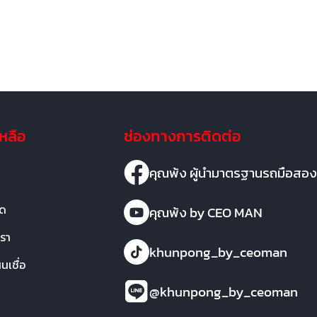
เหลือ
ช่องทางการติดต่อ
คุณพ้ง ผู้นำมาตรฐานรถมือสอง
มด
คุณพ้ง by CEO MAN
เรา
khunpong_by_ceoman
เชื่อ
@khunpong_by_ceoman