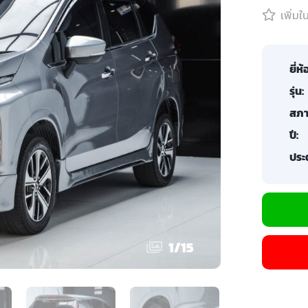
เพิ่ม
ยี่ห้
รุ่น:
สภา
ปี:
ประต
1
/
15