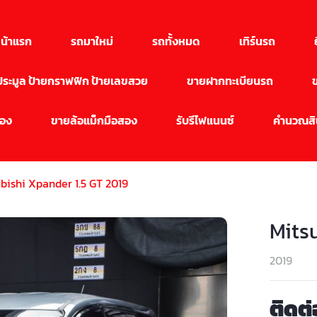
น้าแรก
รถมาใหม่
รถทั้งหมด
เทิร์นรถ
นประมูล ป้ายกราฟฟิก ป้ายเลขสวย
ขายฝากทะเบียนรถ
สอง
ขายล้อแม็กมือสอง
รับรีไฟแนนซ์
คำนวณสิน
bishi Xpander 1.5 GT 2019
Mits
2019
ติดต