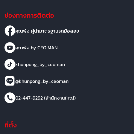
ช่องทางการติดต่อ
คุณพ้ง ผู้นำมาตรฐานรถมือสอง
คุณพ้ง by CEO MAN
khunpong_by_ceoman
@khunpong_by_ceoman
02-447-9292 (สำนักงานใหญ่)
ที่ตั้ง