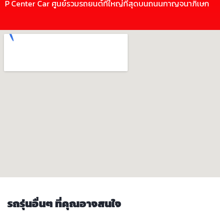
P Center Car ศูนย์รวมรถยนต์ที่ใหญ่ที่สุดบนถนนกาญจนาภิเษก
รถรุ่นอื่นๆ ที่คุณอาจสนใจ