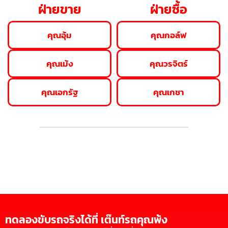
ฝ่ายขาย
ฝ่ายซื้อ
คุณอุ้ม
คุณกอล์ฟ
คุณเม้ง
คุณวรจิตร์
คุณเอกรัฐ
คุณเกชา
ทดลองขับรถจริงได้ที่ เต๊นท์รถคุณพ้ง