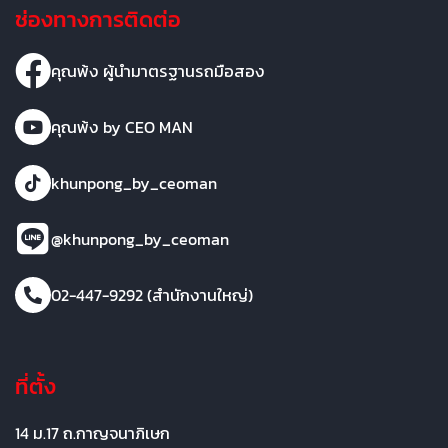
ช่องทางการติดต่อ
คุณพ้ง ผู้นำมาตรฐานรถมือสอง
คุณพ้ง by CEO MAN
khunpong_by_ceoman
@khunpong_by_ceoman
02-447-9292 (สำนักงานใหญ่)
ที่ตั้ง
14 ม.17 ถ.กาญจนาภิเษก